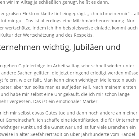
n wir im Alltag ja schließlich genug“, heißt es dann.
er großen Elektronikkette tief eingeprägt: „Ichmichmeinermir“ – all
tut mir gut. Das ist allerdings eine Milchmädchenrechnung. Nur,
 wertschätze, indem ich ihn beispielsweise einlade, kommt auch
e Kultur der Wertschätzung und des Respekts.
ternehmen wichtig, Jubiläen und
 gehen Gipfelerfolge im Arbeitsalltag sehr schnell wieder unter.
 andere Sachen gelitten, die jetzt dringend erledigt werden müsse
 feiern, wie er fällt. Man kann einen wichtigen Meilenstein auch
 später, aber tun sollte man es auf jeden Fall. Nach meinem ersten
 und habe mir selbst eine Uhr gekauft, die ich mir schon lange
ehr vergessen. Das ist ein emotionaler Marker.
nn ich mir selbst etwas Gutes tue und dann noch andere an meiner
ut Gemeinschaft. Ich schaffe eine Identifikation, die für Unterneh
 wichtiger Punkt und die Gunst war und ist für viele Branchen ein
lsweise in alter Seefahrertradition über Jahrhunderte vom Handel