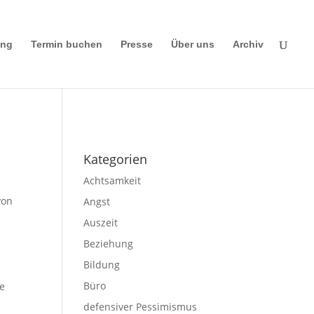
ing
Termin buchen
Presse
Über uns
Archiv
Impressum
|
Disclaimer
|
Datenschutze
rklärung
Kategorien
Achtsamkeit
von
Angst
Auszeit
Beziehung
Bildung
Büro
te
defensiver Pessimismus