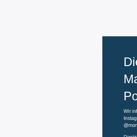
Di
Ma
Po
Wir in
Instag
@mon