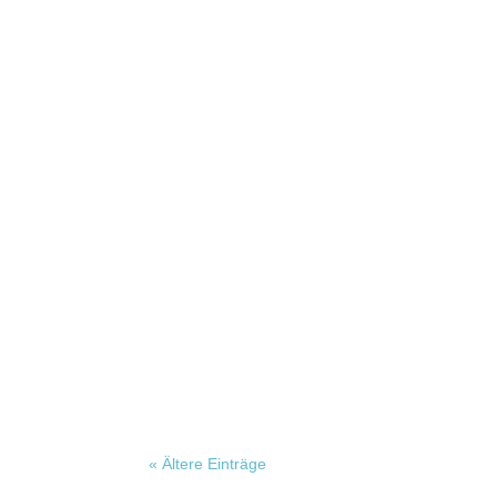
Nicole Wehn
Jeannine Halene
« Ältere Einträge