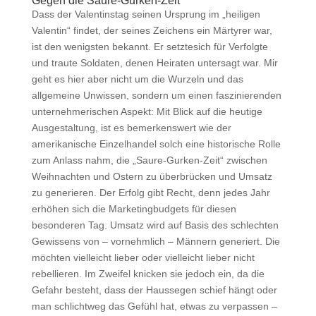
Gegen die Saure-Gurken-Zeit
Dass der Valentinstag seinen Ursprung im „heiligen
Valentin“ findet, der seines Zeichens ein Märtyrer war,
ist den wenigsten bekannt. Er setztesich für Verfolgte
und traute Soldaten, denen Heiraten untersagt war. Mir
geht es hier aber nicht um die Wurzeln und das
allgemeine Unwissen, sondern um einen faszinierenden
unternehmerischen Aspekt: Mit Blick auf die heutige
Ausgestaltung, ist es bemerkenswert wie der
amerikanische Einzelhandel solch eine historische Rolle
zum Anlass nahm, die „Saure-Gurken-Zeit“ zwischen
Weihnachten und Ostern zu überbrücken und Umsatz
zu generieren. Der Erfolg gibt Recht, denn jedes Jahr
erhöhen sich die Marketingbudgets für diesen
besonderen Tag. Umsatz wird auf Basis des schlechten
Gewissens von – vornehmlich – Männern generiert. Die
möchten vielleicht lieber oder vielleicht lieber nicht
rebellieren. Im Zweifel knicken sie jedoch ein, da die
Gefahr besteht, dass der Haussegen schief hängt oder
man schlichtweg das Gefühl hat, etwas zu verpassen –