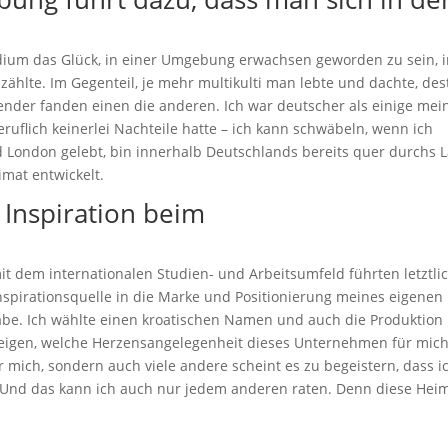
udium das Glück, in einer Umgebung erwachsen geworden zu sein, 
 zählte. Im Gegenteil, je mehr multikulti man lebte und dachte, des
nder fanden einen die anderen. Ich war deutscher als einige mei
eruflich keinerlei Nachteile hatte – ich kann schwäbeln, wenn ich
 London gelebt, bin innerhalb Deutschlands bereits quer durchs 
mat entwickelt.
s Inspiration beim
t dem internationalen Studien- und Arbeitsumfeld führten letztli
Inspirationsquelle in die Marke und Positionierung meines eigenen
 habe. Ich wählte einen kroatischen Namen und auch die Produktion
 zeigen, welche Herzensangelegenheit dieses Unternehmen für mich 
ur mich, sondern auch viele andere scheint es zu begeistern, dass i
 Und das kann ich auch nur jedem anderen raten. Denn diese Hei