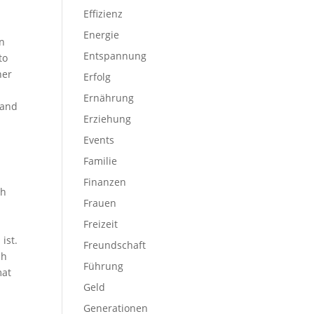
Effizienz
Energie
in
Entspannung
to
ner
Erfolg
Ernährung
Land
Erziehung
Events
Familie
Finanzen
ch
Frauen
Freizeit
ist.
Freundschaft
ch
Führung
mat
Geld
Generationen