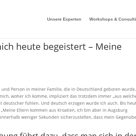
Unsere Experten
Workshops & Consult
ch heute begeistert – Meine
n und Person in meiner Familie, die in Deutschland geboren wurde,
 mich, woher ich komme, impliziert das trotzdem immer „aus welc
ht deutscher fühlen. Und deutsch erzogen wurde ich auch. Bis heu
n: „Meine Eltern kommen aus Kroatien, ich bin aber in Augsburg
innerhalb weniger Sekunden sicherzustellen, dass mein Gegenüb
bung führt dazu, dass man sich in de