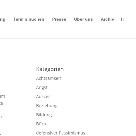
ing
Termin buchen
Presse
Über uns
Archiv
Impressum
|
Disclaimer
|
Datenschutze
rklärung
Kategorien
Achtsamkeit
Angst
hem
Auszeit
te
Beziehung
Bildung
er
Büro
defensiver Pessimismus
r