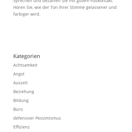
Sprechen und bezahlen Sie mit gutem Fußkontakt.“
Hören Sie, wie der Ton Ihrer Stimme gelassener und
farbiger wird.
Impressum
|
Disclaimer
|
Datenschutzerklärung
Kategorien
Achtsamkeit
Angst
Auszeit
Beziehung
Bildung
Büro
defensiver Pessimismus
Effizienz