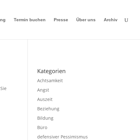
ing
Termin buchen
Presse
Über uns
Archiv
Impressum
|
Disclaimer
|
Datenschutze
rklärung
Kategorien
Achtsamkeit
 Sie
Angst
Auszeit
Beziehung
Bildung
Büro
defensiver Pessimismus