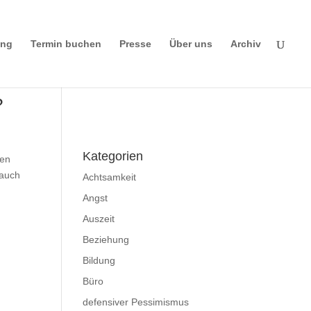
ing
Termin buchen
Presse
Über uns
Archiv
?
Impressum
|
Disclaimer
|
Datenschutzerklä
rung
Kategorien
den
 auch
Achtsamkeit
Angst
Auszeit
Beziehung
Bildung
Büro
defensiver Pessimismus