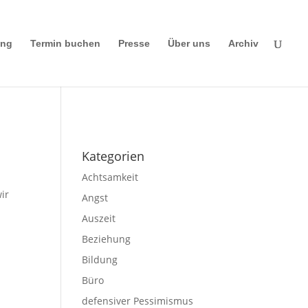
ing
Termin buchen
Presse
Über uns
Archiv
Impressum
|
Disclaimer
|
Datenschutze
rklärung
Kategorien
Achtsamkeit
ir
Angst
Auszeit
Beziehung
Bildung
Büro
defensiver Pessimismus