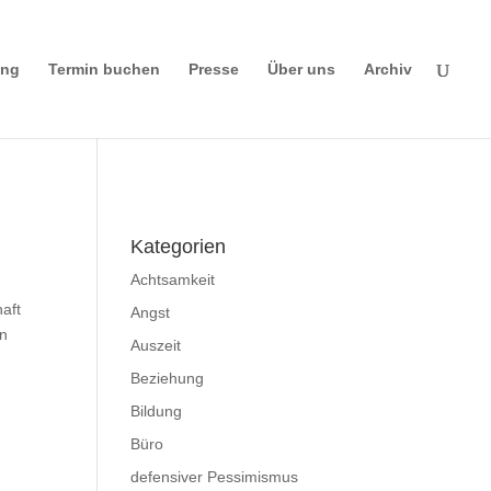
ing
Termin buchen
Presse
Über uns
Archiv
Impressum
|
Disclaimer
|
Datenschutzerklä
rung
Kategorien
Achtsamkeit
haft
Angst
en
Auszeit
Beziehung
Bildung
Büro
defensiver Pessimismus