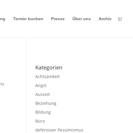
ing
Termin buchen
Presse
Über uns
Archiv
Impressum
|
Disclaimer
|
Datenschutze
rklärung
Kategorien
Achtsamkeit
ons
Angst
Auszeit
Beziehung
Bildung
Büro
defensiver Pessimismus