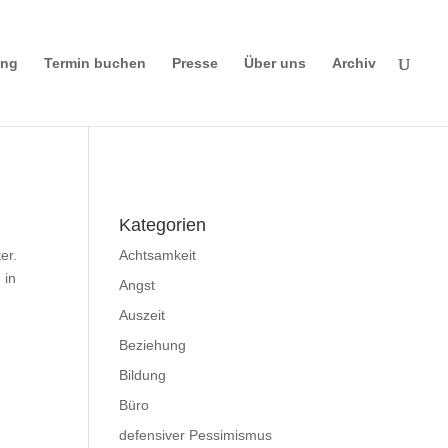
ing
Termin buchen
Presse
Über uns
Archiv
Impressum
|
Disclaimer
|
Datenschutzerklä
rung
Kategorien
er.
Achtsamkeit
 in
Angst
Auszeit
Beziehung
Bildung
Büro
defensiver Pessimismus