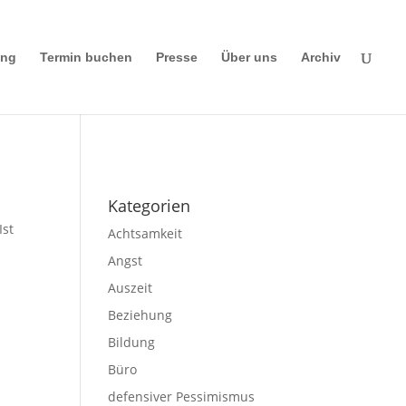
ing
Termin buchen
Presse
Über uns
Archiv
Impressum
|
Disclaimer
|
Datenschutze
rklärung
Kategorien
Ist
Achtsamkeit
Angst
Auszeit
Beziehung
Bildung
Büro
defensiver Pessimismus