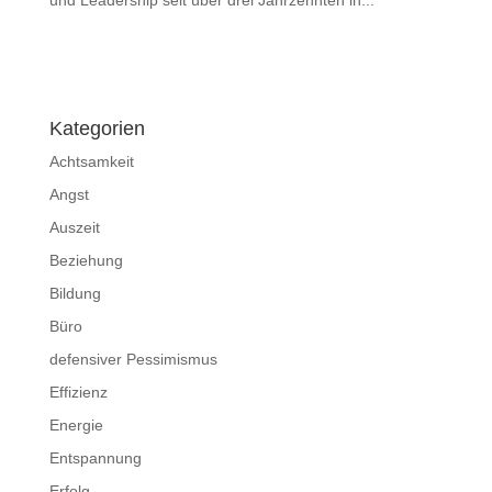
und Leadership seit über drei Jahrzehnten in...
Impressum
|
Disclaimer
|
Datenschutzerklärung
Kategorien
Achtsamkeit
Angst
Auszeit
Beziehung
Bildung
Büro
defensiver Pessimismus
Effizienz
Energie
Entspannung
Erfolg