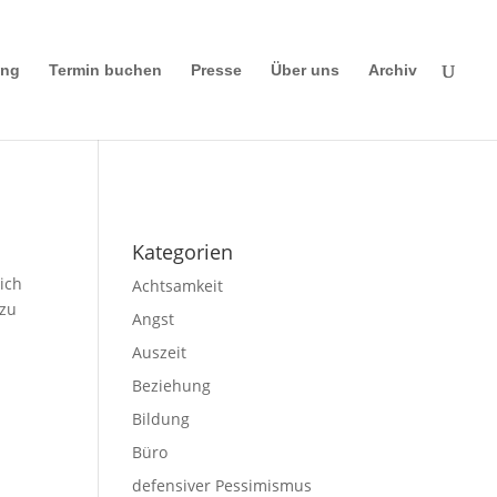
ing
Termin buchen
Presse
Über uns
Archiv
Impressum
|
Disclaimer
|
Datenschutze
rklärung
Kategorien
ich
Achtsamkeit
 zu
Angst
Auszeit
Beziehung
Bildung
Büro
defensiver Pessimismus