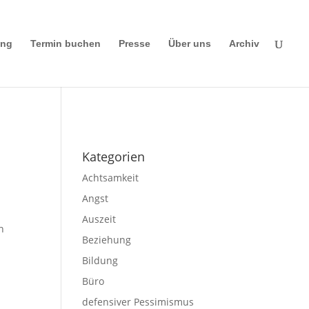
ing
Termin buchen
Presse
Über uns
Archiv
Impressum
|
Disclaimer
|
Datenschutze
rklärung
Kategorien
Achtsamkeit
Angst
Auszeit
n
Beziehung
Bildung
Büro
defensiver Pessimismus