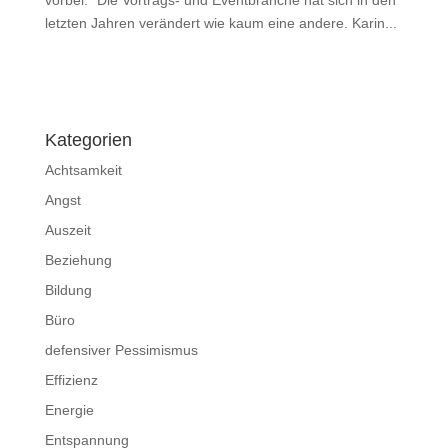
vorbei.“ Die Vortrags- und Eventbranche hat sich in den
letzten Jahren verändert wie kaum eine andere. Karin...
Impressum
|
Disclaimer
|
Datenschutzerklärung
Kategorien
Achtsamkeit
Angst
Auszeit
Beziehung
Bildung
Büro
defensiver Pessimismus
Effizienz
Energie
Entspannung