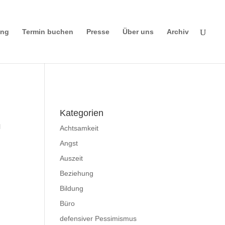
ing
Termin buchen
Presse
Über uns
Archiv
Impressum
|
Disclaimer
|
Datenschutzerklä
rung
Kategorien
l
Achtsamkeit
Angst
Auszeit
Beziehung
Bildung
Büro
defensiver Pessimismus