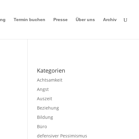
ing
Termin buchen
Presse
Über uns
Archiv
Impressum
|
Disclaimer
|
Datenschutze
rklärung
Kategorien
Achtsamkeit
Angst
Auszeit
Beziehung
Bildung
Büro
defensiver Pessimismus