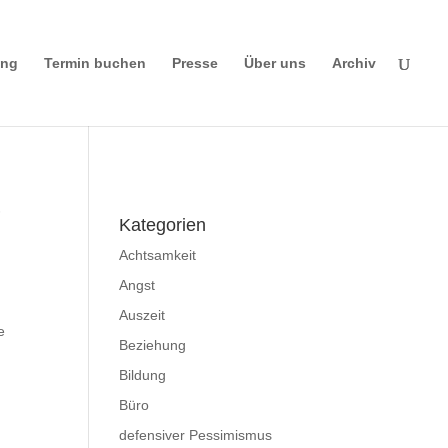
ing
Termin buchen
Presse
Über uns
Archiv
Impressum
|
Disclaimer
|
Datenschutzerklä
rung
t
Kategorien
Achtsamkeit
Angst
Auszeit
e
Beziehung
Bildung
Büro
defensiver Pessimismus