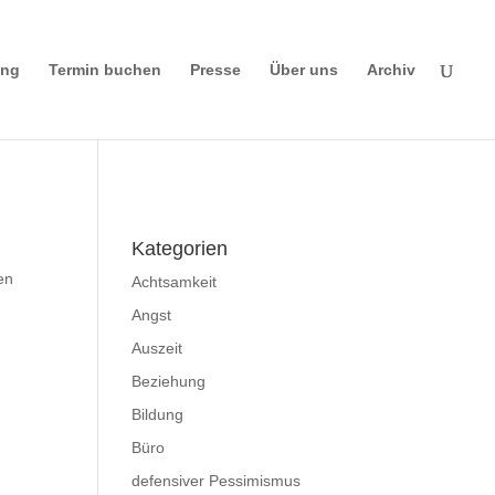
ing
Termin buchen
Presse
Über uns
Archiv
Impressum
|
Disclaimer
|
Datenschutzerklä
rung
Kategorien
en
Achtsamkeit
Angst
Auszeit
Beziehung
Bildung
Büro
defensiver Pessimismus