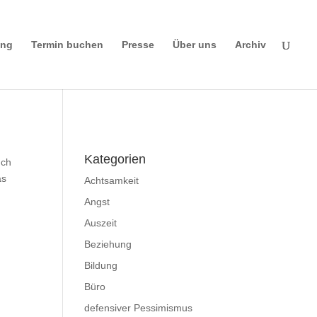
ing
Termin buchen
Presse
Über uns
Archiv
Impressum
|
Disclaimer
|
Datenschutzerklä
rung
Kategorien
uch
as
Achtsamkeit
Angst
Auszeit
Beziehung
Bildung
Büro
defensiver Pessimismus