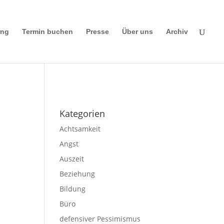
ing
Termin buchen
Presse
Über uns
Archiv
Impressum
|
Disclaimer
|
Datenschutze
rklärung
Kategorien
s
Achtsamkeit
Angst
Auszeit
Beziehung
Bildung
Büro
defensiver Pessimismus