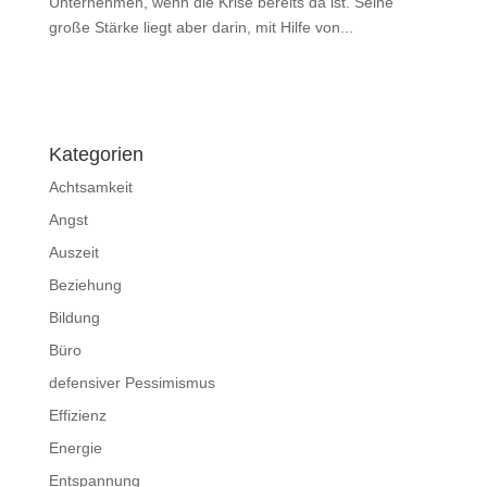
Unternehmen, wenn die Krise bereits da ist. Seine
große Stärke liegt aber darin, mit Hilfe von...
Impressum
|
Disclaimer
|
Datenschutzerklärung
Kategorien
Achtsamkeit
Angst
Auszeit
Beziehung
Bildung
Büro
defensiver Pessimismus
Effizienz
Energie
Entspannung